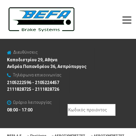
Διευθύνσεις
Καποδιστρίου 29, Αθήνα
Ανδρέα Παπανδρέου 36, Ασπρόπυργος
Τηλέφωνα επικοινωνίας
2105222596 - 2105224457
2111828725 - 2111828726
Ωράριο λειτουργίας
Search
08:00 - 17:00
for:
BEFA Α.Ε
>
Προϊόντα
>
ΑΕΡΟΣΥΜΠΙΕΣΤΕΣ
>
ΑΕΡΟΣΥΜΠΙΕΣΤΕΣ