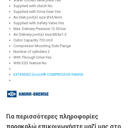
Water cooled valve plate Yes
Supplied with clutch No
Supplied with Drive Gear Yes
Air Inlet port(s) size Ø34,9mm
Supplied with Safety Valve Yes
Max. Delivery Pressure 12.50 bar
Air Delivery port(s) size M26x1.5
Cubic Capacity 720 cm3
Compressor Mounting Side Flange
Number of cylinders 2
With Through Drive Yes
With ESS feature No
EXTENDED EconX® COMPRESSOR RANGE
Για περισσότερες πληροφορίες
παρακαλώ επικοινωνήστε μαζί μας στο