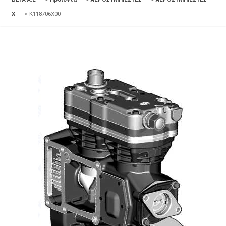
X
>
K118706X00