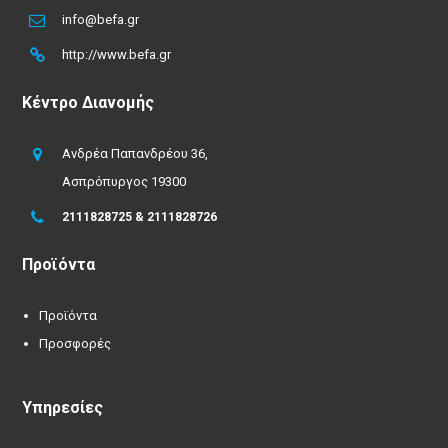
info@befa.gr
http://www.befa.gr
Κέντρο Διανομής
Ανδρέα Παπανδρέου 36,
Ασπρόπυργος 19300
2111828725 & 2111828726
Προϊόντα
Προϊόντα
Προσφορές
Υπηρεσίες