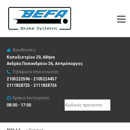
Διευθύνσεις
Καποδιστρίου 29, Αθήνα
Ανδρέα Παπανδρέου 36, Ασπρόπυργος
Τηλέφωνα επικοινωνίας
2105222596 - 2105224457
2111828725 - 2111828726
Ωράριο λειτουργίας
Search
08:00 - 17:00
for:
BEFA Α.Ε
>
Προϊόντα