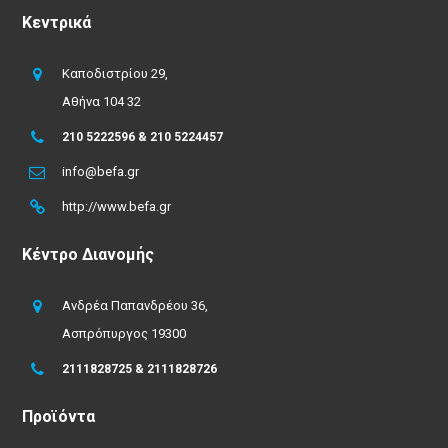
Κεντρικά
Καποδιστρίου 29,
Αθήνα 104 32
210 5222596 & 210 5224457
info@befa.gr
http://www.befa.gr
Κέντρο Διανομής
Ανδρέα Παπανδρέου 36,
Ασπρόπυργος 19300
2111828725 & 2111828726
Προϊόντα