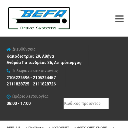
Διευθύνσεις
Καποδιστρίου 29, Αθήνα
Ανδρέα Παπανδρέου 36, Ασπρόπυργος
Τηλέφωνα επικοινωνίας
2105222596 - 2105224457
2111828725 - 2111828726
Ωράριο λειτουργίας
Search
08:00 - 17:00
for:
BEFA Α.Ε
>
Προϊόντα
>
ΦΥΣΟΥΝΕΣ
>
ΦΥΣΟΥΝΕΣ KNORR
>