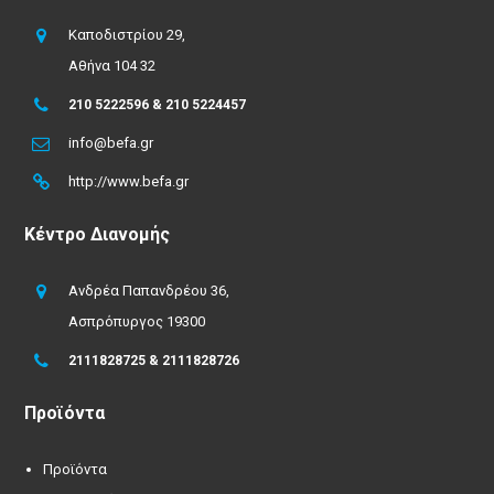
Καποδιστρίου 29,
Αθήνα 104 32
210 5222596 & 210 5224457
info@befa.gr
http://www.befa.gr
Κέντρο Διανομής
Ανδρέα Παπανδρέου 36,
Ασπρόπυργος 19300
2111828725 & 2111828726
Προϊόντα
Προϊόντα