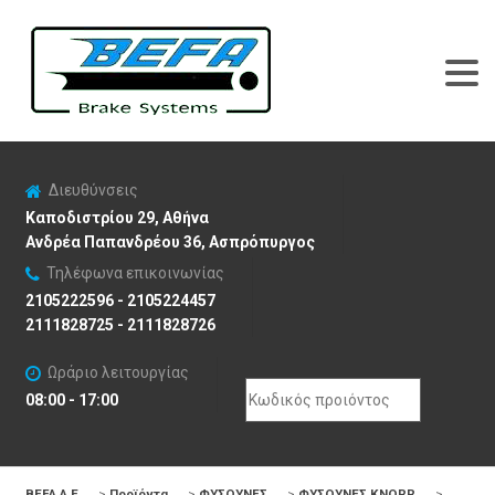
Διευθύνσεις
Καποδιστρίου 29, Αθήνα
Ανδρέα Παπανδρέου 36, Ασπρόπυργος
Τηλέφωνα επικοινωνίας
2105222596 - 2105224457
2111828725 - 2111828726
Ωράριο λειτουργίας
Search
08:00 - 17:00
for:
BEFA Α.Ε
>
Προϊόντα
>
ΦΥΣΟΥΝΕΣ
>
ΦΥΣΟΥΝΕΣ KNORR
>