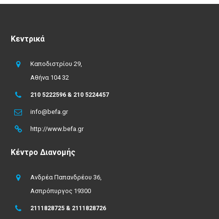
Κεντρικά
Καποδιστρίου 29,
Αθήνα 104 32
210 5222596 & 210 5224457
info@befa.gr
http://www.befa.gr
Κέντρο Διανομής
Ανδρέα Παπανδρέου 36,
Ασπρόπυργος 19300
2111828725 & 2111828726