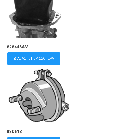
626446AM
ΔΙΑΒΆΣΤΕ ΠΕΡΙΣΣΌΤΕΡΑ
II30618