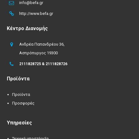
info@befa.gr
http://www.befa.gr
Κέντρο Διανομής
Ανδρέα Παπανδρέου 36,
Ασπρόπυργος 19300
2111828725 & 2111828726
Προϊόντα
Προϊόντα
Προσφορές
Υπηρεσίες
Τεχνική υποστήριξη