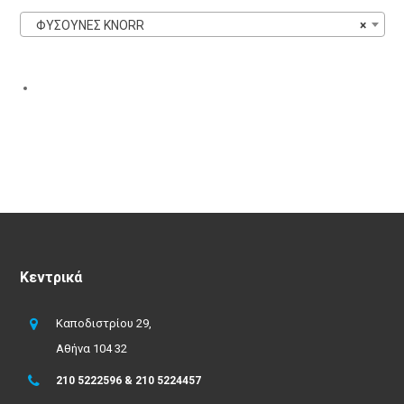
ΦΥΣΟΥΝΕΣ KNORR
×
Κεντρικά
Καποδιστρίου 29,
Αθήνα 104 32
210 5222596 & 210 5224457