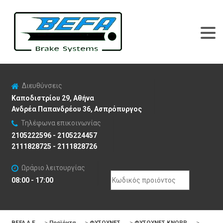
Διευθύνσεις
Καποδιστρίου 29, Αθήνα
Ανδρέα Παπανδρέου 36, Ασπρόπυργος
Τηλέφωνα επικοινωνίας
2105222596 - 2105224457
2111828725 - 2111828726
Ωράριο λειτουργίας
Search
08:00 - 17:00
for:
BEFA Α.Ε
>
Προϊόντα
>
ΦΥΣΟΥΝΕΣ
>
ΦΥΣΟΥΝΕΣ KNORR
>