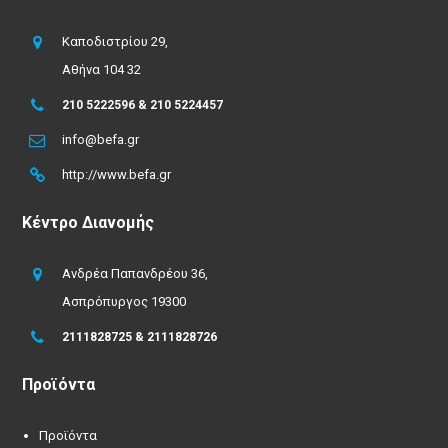
Καποδιστρίου 29,
Αθήνα 104 32
210 5222596 & 210 5224457
info@befa.gr
http://www.befa.gr
Κέντρο Διανομής
Ανδρέα Παπανδρέου 36,
Ασπρόπυργος 19300
2111828725 & 2111828726
Προϊόντα
Προϊόντα