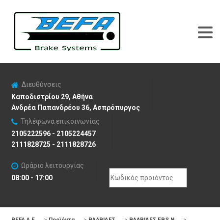
Διευθύνσεις
Καποδιστρίου 29, Αθήνα
Ανδρέα Παπανδρέου 36, Ασπρόπυργος
Τηλέφωνα επικοινωνίας
2105222596 - 2105224457
2111828725 - 2111828726
Ωράριο λειτουργίας
Search
08:00 - 17:00
for:
BEFA Α.Ε
>
Προϊόντα
>
ΒΑΛΒΙΔΕΣ
>
ΒΑΛΒΙΔΕΣ EBS N
>