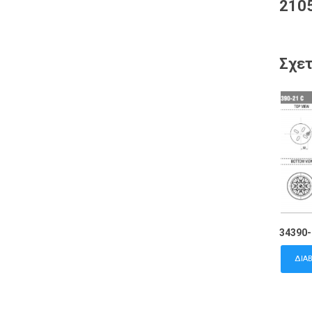
2105
Σχετ
34390-
ΔΙΑ