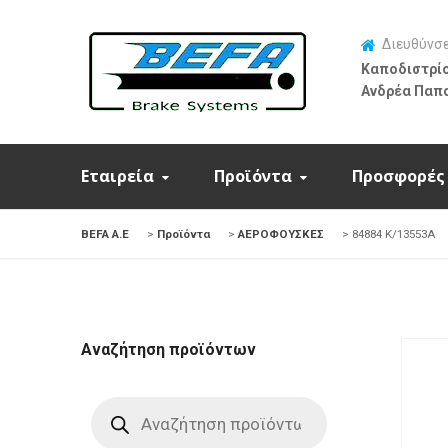
Διευθύνσ
Καποδιστρίο
Ανδρέα Παπ
Εταιρεία
Προϊόντα
Προσφορές
BEFA Α.Ε
>
Προϊόντα
>
ΑΕΡΟΦΟΥΣΚΕΣ
>
84884 K/13553A
Αναζήτηση προϊόντων
Products
search