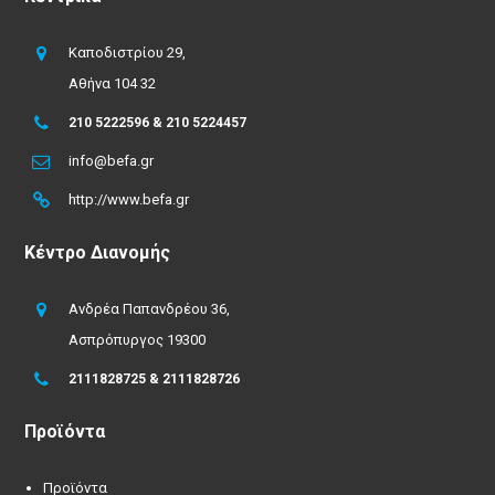
Καποδιστρίου 29,
Αθήνα 104 32
210 5222596 & 210 5224457
info@befa.gr
http://www.befa.gr
Κέντρο Διανομής
Ανδρέα Παπανδρέου 36,
Ασπρόπυργος 19300
2111828725 & 2111828726
Προϊόντα
Προϊόντα