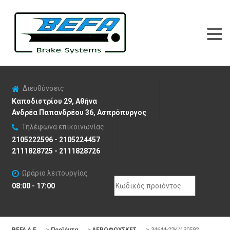
Διευθύνσεις
Καποδιστρίου 29, Αθήνα
Ανδρέα Παπανδρέου 36, Ασπρόπυργος
Τηλέφωνα επικοινωνίας
2105222596 - 2105224457
2111828725 - 2111828726
Ωράριο λειτουργίας
Search
08:00 - 17:00
for:
BEFA Α.Ε
>
Προϊόντα
>
ΑΕΡΟΦΟΥΣΚΕΣ
>
34644-22K/130592