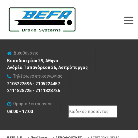
Διευθύνσεις
Καποδιστρίου 29, Αθήνα
Ανδρέα Παπανδρέου 36, Ασπρόπυργος
Τηλέφωνα επικοινωνίας
2105222596 - 2105224457
2111828725 - 2111828726
Ωράριο λειτουργίας
Search
08:00 - 17:00
for:
BEFA Α.Ε
>
Προϊόντα
>
ΑΕΡΟΦΟΥΣΚΕΣ
>
34757-29K/135682