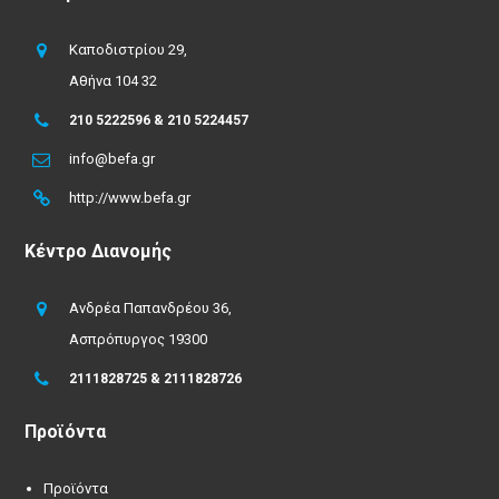
Καποδιστρίου 29,
Αθήνα 104 32
210 5222596 & 210 5224457
info@befa.gr
http://www.befa.gr
Κέντρο Διανομής
Ανδρέα Παπανδρέου 36,
Ασπρόπυργος 19300
2111828725 & 2111828726
Προϊόντα
Προϊόντα