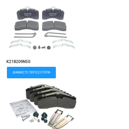
K218209N50
ΔΙΑΒΆΣΤΕ ΠΕΡΙΣΣΌΤΕΡΑ