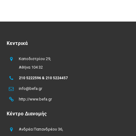
Κεντρικά
Καποδιστρίου 29,
Αθήνα 104 32
210 5222596 & 210 5224457
info@befa.gr
http://www.befa.gr
Κέντρο Διανομής
Ανδρέα Παπανδρέου 36,