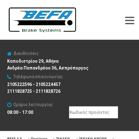
Διευθύνσεις
Καποδιστρίου 29, Αθήνα
Ανδρέα Παπανδρέου 36, Ασπρόπυργος
Τηλέφωνα επικοινωνίας
2105222596 - 2105224457
2111828725 - 2111828726
Ωράριο λειτουργίας
Search
08:00 - 17:00
for:
BEFA Α.Ε
>
Προϊόντα
>
ΤΑΚΑΚΙΑ
>
ΤΑΚΑΚΙΑ KNORR
>