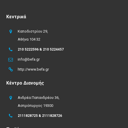
Κεντρικά
Καποδιστρίου 29,
Αθήνα 104 32
210 5222596 & 210 5224457
info@befa.gr
http://www.befa.gr
Κέντρο Διανομής
Ανδρέα Παπανδρέου 36,
Ασπρόπυργος 19300
2111828725 & 2111828726