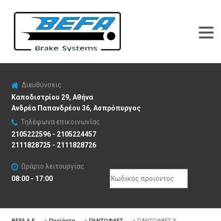
Διευθύνσεις
Καποδιστρίου 29, Αθήνα
Ανδρέα Παπανδρέου 36, Ασπρόπυργος
Τηλέφωνα επικοινωνίας
2105222596 - 2105224457
2111828725 - 2111828726
Ωράριο λειτουργίας
Search
08:00 - 17:00
for:
BEFA Α.Ε
>
Προϊόντα
>
ΠΑΝΤΟΦΛΕΣ
>
ΠΑΝΤΟΦΛΕΣ X