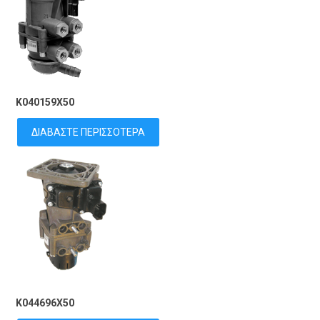
K040159X50
ΔΙΑΒΆΣΤΕ ΠΕΡΙΣΣΌΤΕΡΑ
K044696X50