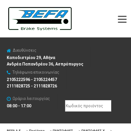
Διευθύνσεις
Καποδιστρίου 29, Αθήνα
Ανδρέα Παπανδρέου 36, Ασπρόπυργος
Τηλέφωνα επικοινωνίας
2105222596 - 2105224457
2111828725 - 2111828726
Ωράριο λειτουργίας
Search
08:00 - 17:00
for:
BEFA Α.Ε
>
Προϊόντα
>
ΠΑΝΤΟΦΛΕΣ
>
ΠΑΝΤΟΦΛΕΣ X
>