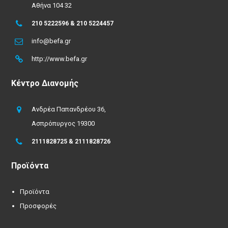
Αθήνα 104 32
210 5222596 & 210 5224457
info@befa.gr
http://www.befa.gr
Κέντρο Διανομής
Ανδρέα Παπανδρέου 36,
Ασπρόπυργος 19300
2111828725 & 2111828726
Προϊόντα
Προϊόντα
Προσφορές