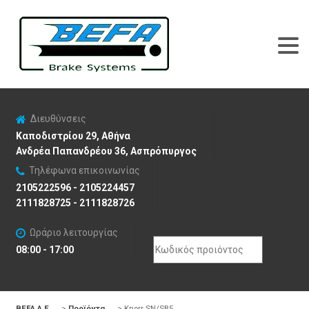
Διευθύνσεις
Καποδιστρίου 29, Αθήνα
Ανδρέα Παπανδρέου 36, Ασπρόπυργος
Τηλέφωνα επικοινωνίας
2105222596 - 2105224457
2111828725 - 2111828726
Ωράριο λειτουργίας
Search
08:00 - 17:00
for:
BEFA Α.Ε
>
Προϊόντα
>
Knorr SN/SB5