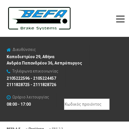
Διευθύνσεις
Καποδιστρίου 29, Αθήνα
Ανδρέα Παπανδρέου 36, Ασπρόπυργος
Τηλέφωνα επικοινωνίας
2105222596 - 2105224457
2111828725 - 2111828726
Ωράριο λειτουργίας
Search
08:00 - 17:00
for:
BEFA Α.Ε
>
Προϊόντα
>
EBS 2.3