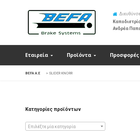
Διευθύνσ
Καποδιστρίο
Ανδρέα Παπ
Εταιρεία
Προϊόντα
Προσφορές
BEFA Α.Ε
>
SLIDER KNORR
Κατηγορίες προϊόντων
Επιλέξτε μία κατηγορία