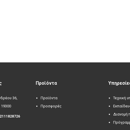
ς
Προϊόντα
Υπηρεσίε
δρέου 36,
Προϊόντα
Τεχνική 
 19300
Προσφορές
Εκπαίδευ
Διανομή 
 2111828726
Πρόγραμμ