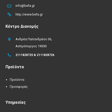
info@befa.gr
http://www.befa.gr
Κέντρο Διανομής
Ανδρέα Παπανδρέου 36,
Ασπρόπυργος 19300
2111828725 & 2111828726
Προϊόντα
Προϊόντα
Προσφορές
Υπηρεσίες