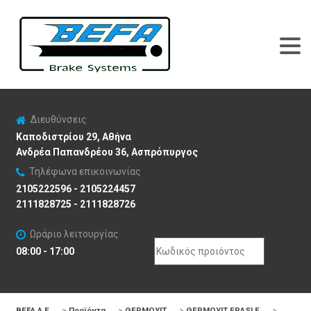
Διευθύνσεις
Καποδιστρίου 29, Αθήνα
Ανδρέα Παπανδρέου 36, Ασπρόπυργος
Τηλέφωνα επικοινωνίας
2105222596 - 2105224457
2111828725 - 2111828726
Ωράριο λειτουργίας
Search
08:00 - 17:00
for:
BEFA Α.Ε
>
Προϊόντα
>
ΘΕΡΜΟΥΙΤ
>
ΘΕΡΜΟΥΙΤ FRASLE
>