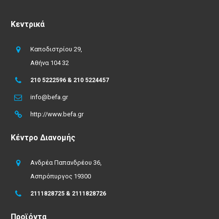
Κεντρικά
Καποδιστρίου 29,
Αθήνα 104 32
210 5222596 & 210 5224457
info@befa.gr
http://www.befa.gr
Κέντρο Διανομής
Ανδρέα Παπανδρέου 36,
Ασπρόπυργος 19300
2111828725 & 2111828726
Προϊόντα