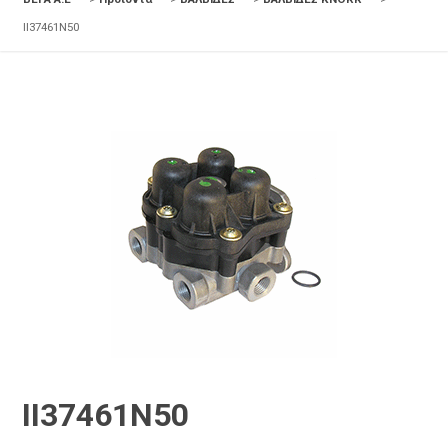
II37461N50
II37461N50