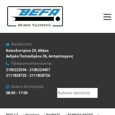
Διευθύνσεις
Καποδιστρίου 29, Αθήνα
Ανδρέα Παπανδρέου 36, Ασπρόπυργος
Τηλέφωνα επικοινωνίας
2105222596 - 2105224457
2111828725 - 2111828726
Ωράριο λειτουργίας
Search
08:00 - 17:00
for:
BEFA Α.Ε
>
Προϊόντα
>
ΒΑΛΒΙΔΕΣ
>
ΒΑΛΒΙΔΕΣ KNORR
>