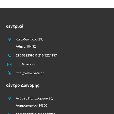
Κεντρικά
Καποδιστρίου 29,
Αθήνα 104 32
210 5222596 & 210 5224457
info@befa.gr
http://www.befa.gr
Κέντρο Διανομής
Ανδρέα Παπανδρέου 36,
Ασπρόπυργος 19300