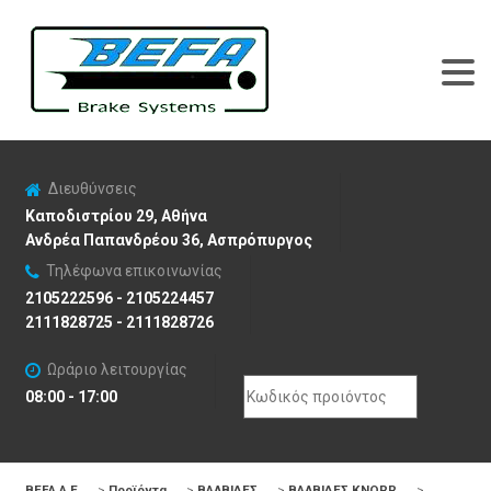
Διευθύνσεις
Καποδιστρίου 29, Αθήνα
Ανδρέα Παπανδρέου 36, Ασπρόπυργος
Τηλέφωνα επικοινωνίας
2105222596 - 2105224457
2111828725 - 2111828726
Ωράριο λειτουργίας
Search
08:00 - 17:00
for:
BEFA Α.Ε
>
Προϊόντα
>
ΒΑΛΒΙΔΕΣ
>
ΒΑΛΒΙΔΕΣ KNORR
>