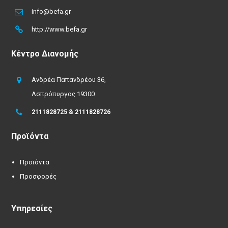
info@befa.gr
http://www.befa.gr
Κέντρο Διανομής
Ανδρέα Παπανδρέου 36,
Ασπρόπυργος 19300
2111828725 & 2111828726
Προϊόντα
Προϊόντα
Προσφορές
Υπηρεσίες