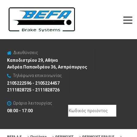
Διευθύνσεις
Καποδιστρίου 29, Αθήνα
Ανδρέα Παπανδρέου 36, Ασπρόπυργος
Τηλέφωνα επικοινωνίας
2105222596 - 2105224457
2111828725 - 2111828726
Ωράριο λειτουργίας
Search
08:00 - 17:00
for:
BEFA Α.Ε
>
Προϊόντα
>
ΘΕΡΜΟΥΙΤ
>
ΘΕΡΜΟΥΙΤ FRASLE
>