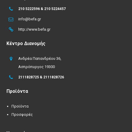
210 5222596 & 210 5224457
info@befa.gr
http://www.befa.gr
Κέντρο Διανομής
Ανδρέα Παπανδρέου 36,
Ασπρόπυργος 19300
2111828725 & 2111828726
Προϊόντα
Προϊόντα
Προσφορές