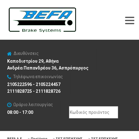
Διευθύνσεις
Καποδιστρίου 29, Αθήνα
Ανδρέα Παπανδρέου 36, Ασπρόπυργος
Τηλέφωνα επικοινωνίας
2105222596 - 2105224457
2111828725 - 2111828726
Ωράριο λειτουργίας
Search
08:00 - 17:00
for:
BEFA Α.Ε
>
Προϊόντα
>
ΣΕΤ ΕΠΙΣΚΕΥΗΣ
>
ΣΕΤ ΕΠΙΣΚΕΥΗΣ