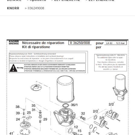
KNORR
>
II36249008