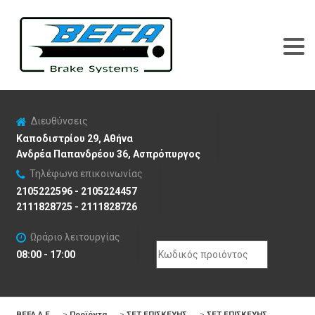
Διευθύνσεις
Καποδιστρίου 29, Αθήνα
Ανδρέα Παπανδρέου 36, Ασπρόπυργος
Τηλέφωνα επικοινωνίας
2105222596 - 2105224457
2111828725 - 2111828726
Ωράριο λειτουργίας
Search
08:00 - 17:00
for:
BEFA Α.Ε
>
Προϊόντα
>
ΣΕΤ ΕΠΙΣΚΕΥΗΣ
>
ΣΕΤ ΕΠΙΣΚΕΥΗΣ