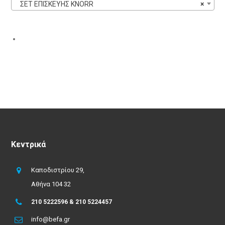
ΣΕΤ ΕΠΙΣΚΕΥΗΣ KNORR
×
Κεντρικά
Καποδιστρίου 29,
Αθήνα 104 32
210 5222596 & 210 5224457
info@befa.gr