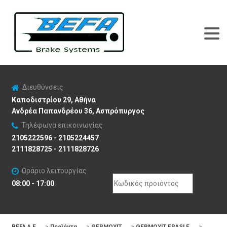
Διευθύνσεις
Καποδιστρίου 29, Αθήνα
Ανδρέα Παπανδρέου 36, Ασπρόπυργος
Τηλέφωνα επικοινωνίας
2105222596 - 2105224457
2111828725 - 2111828726
Ωράριο λειτουργίας
Search
08:00 - 17:00
for:
BEFA Α.Ε
>
Προϊόντα
>
ΘΕΡΜΟΥΙΤ
>
ΘΕΡΜΟΥΙΤ FRASLE
>