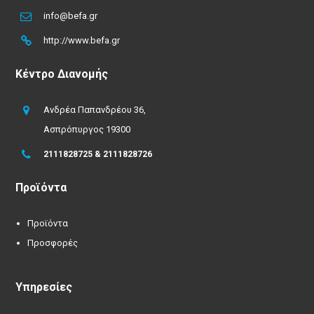
info@befa.gr
http://www.befa.gr
Κέντρο Διανομής
Ανδρέα Παπανδρέου 36,
Ασπρόπυργος 19300
2111828725 & 2111828726
Προϊόντα
Προϊόντα
Προσφορές
Υπηρεσίες