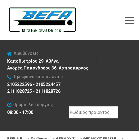
Διευθύνσεις
Καποδιστρίου 29, Αθήνα
Ανδρέα Παπανδρέου 36, Ασπρόπυργος
Τηλέφωνα επικοινωνίας
2105222596 - 2105224457
2111828725 - 2111828726
Ωράριο λειτουργίας
Search
08:00 - 17:00
for:
BEFA Α.Ε
>
Προϊόντα
>
ΘΕΡΜΟΥΙΤ
>
ΘΕΡΜΟΥΙΤ FRASLE
>