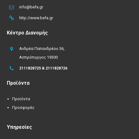
info@befa.gr
http://www.befa.gr
Κέντρο Διανομής
Ανδρέα Παπανδρέου 36,
Ασπρόπυργος 19300
2111828725 & 2111828726
Προϊόντα
Προϊόντα
Προσφορές
Υπηρεσίες