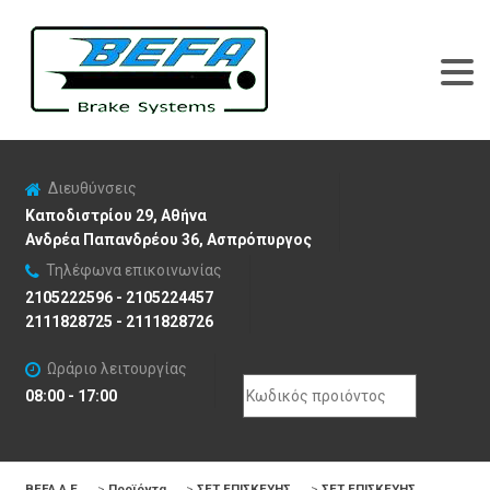
Διευθύνσεις
Καποδιστρίου 29, Αθήνα
Ανδρέα Παπανδρέου 36, Ασπρόπυργος
Τηλέφωνα επικοινωνίας
2105222596 - 2105224457
2111828725 - 2111828726
Ωράριο λειτουργίας
Search
08:00 - 17:00
for:
BEFA Α.Ε
>
Προϊόντα
>
ΣΕΤ ΕΠΙΣΚΕΥΗΣ
>
ΣΕΤ ΕΠΙΣΚΕΥΗΣ