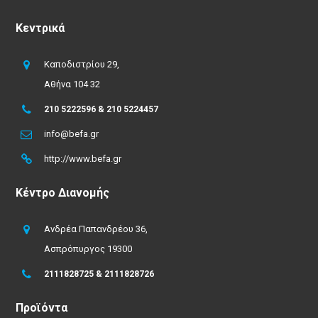
Κεντρικά
Καποδιστρίου 29,
Αθήνα 104 32
210 5222596 & 210 5224457
info@befa.gr
http://www.befa.gr
Κέντρο Διανομής
Ανδρέα Παπανδρέου 36,
Ασπρόπυργος 19300
2111828725 & 2111828726
Προϊόντα