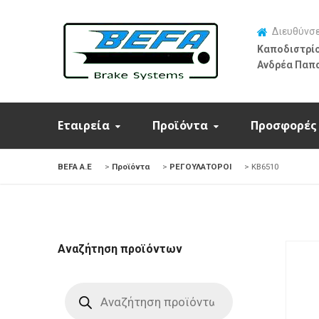
Διευθύνσ
Καποδιστρίο
Ανδρέα Παπ
Εταιρεία
Προϊόντα
Προσφορές
BEFA Α.Ε
>
Προϊόντα
>
ΡΕΓΟΥΛΑΤΟΡΟΙ
>
KB6510
Αναζήτηση προϊόντων
Products
search