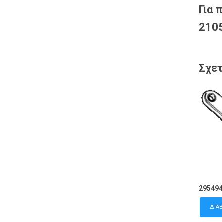
Για 
2105
Σχετ
29549
ΔΙΑ