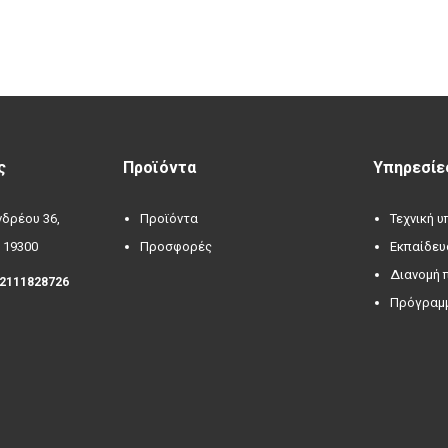
ς
Προϊόντα
Υπηρεσίε
δρέου 36,
Προϊόντα
Τεχνική 
 19300
Προσφορές
Εκπαίδευ
Διανομή 
 2111828726
Πρόγραμμ