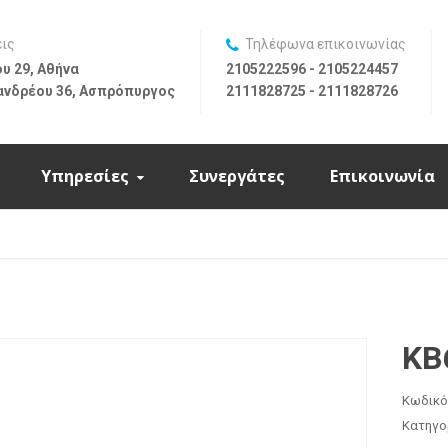
εις
Τηλέφωνα επικοινωνίας
υ 29, Αθήνα
2105222596 - 2105224457
ανδρέου 36, Ασπρόπυργος
2111828725 - 2111828726
Υπηρεσίες
Συνεργάτες
Επικοινωνία
KB
Κωδικό
Κατηγο