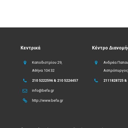
Κεντρικά
Κέντρο Διανομή
Καποδιστρίου 29,
Ανδρέα Παπαν
Αθήνα 104 32
Ασπρόπυργος
210 5222596 & 210 5224457
2111828725 &
info@befa.gr
http://www.befa.gr