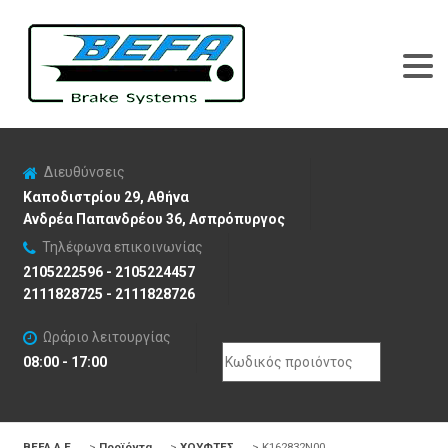
Διευθύνσεις
Καποδιστρίου 29, Αθήνα
Ανδρέα Παπανδρέου 36, Ασπρόπυργος
Τηλέφωνα επικοινωνίας
2105222596 - 2105224457
2111828725 - 2111828726
Ωράριο λειτουργίας
Search
08:00 - 17:00
for:
BEFA Α.Ε
>
Προϊόντα
>
ΧΟΥΦΤΕΣ
>
K162832N00