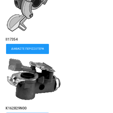
II17354
ΔΙΑΒΆΣΤΕ ΠΕΡΙΣΣΌΤΕΡΑ
K162829N00