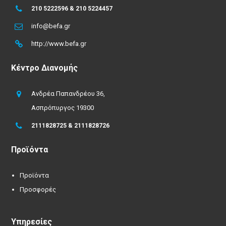
210 5222596 & 210 5224457
info@befa.gr
http://www.befa.gr
Κέντρο Διανομής
Ανδρέα Παπανδρέου 36,
Ασπρόπυργος 19300
2111828725 & 2111828726
Προϊόντα
Προϊόντα
Προσφορές
Υπηρεσίες