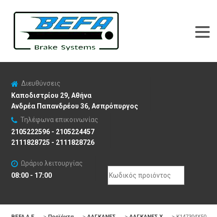
Διευθύνσεις
Καποδιστρίου 29, Αθήνα
Ανδρέα Παπανδρέου 36, Ασπρόπυργος
Τηλέφωνα επικοινωνίας
2105222596 - 2105224457
2111828725 - 2111828726
Ωράριο λειτουργίας
Search
08:00 - 17:00
for:
BEFA Α.Ε
>
Προϊόντα
>
ΔΑΓΚΑΝΕΣ
>
ΔΑΓΚΑΝΕΣ X
>
K147304X50