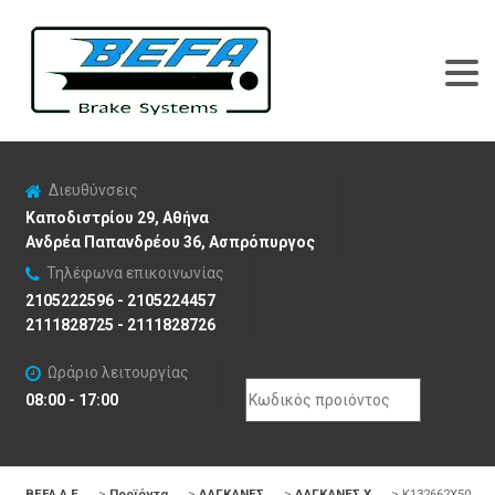
Διευθύνσεις
Καποδιστρίου 29, Αθήνα
Ανδρέα Παπανδρέου 36, Ασπρόπυργος
Τηλέφωνα επικοινωνίας
2105222596 - 2105224457
2111828725 - 2111828726
Ωράριο λειτουργίας
Search
08:00 - 17:00
for:
BEFA Α.Ε
>
Προϊόντα
>
ΔΑΓΚΑΝΕΣ
>
ΔΑΓΚΑΝΕΣ X
>
K132662X50