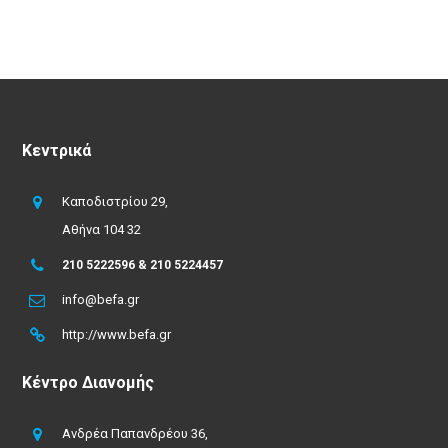
Κεντρικά
Καποδιστρίου 29,
Αθήνα 104 32
210 5222596 & 210 5224457
info@befa.gr
http://www.befa.gr
Κέντρο Διανομής
Ανδρέα Παπανδρέου 36,