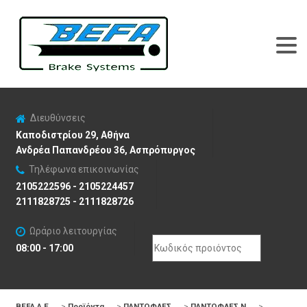
Διευθύνσεις
Καποδιστρίου 29, Αθήνα
Ανδρέα Παπανδρέου 36, Ασπρόπυργος
Τηλέφωνα επικοινωνίας
2105222596 - 2105224457
2111828725 - 2111828726
Ωράριο λειτουργίας
Search
08:00 - 17:00
for:
BEFA Α.Ε
>
Προϊόντα
>
ΠΑΝΤΟΦΛΕΣ
>
ΠΑΝΤΟΦΛΕΣ N
>