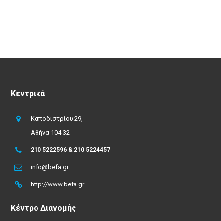
Κεντρικά
Καποδιστρίου 29,
Αθήνα 104 32
210 5222596 & 210 5224457
info@befa.gr
http://www.befa.gr
Κέντρο Διανομής