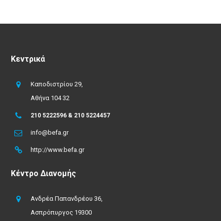
Κεντρικά
Καποδιστρίου 29,
Αθήνα 104 32
210 5222596 & 210 5224457
info@befa.gr
http://www.befa.gr
Κέντρο Διανομής
Ανδρέα Παπανδρέου 36,
Ασπρόπυργος 19300