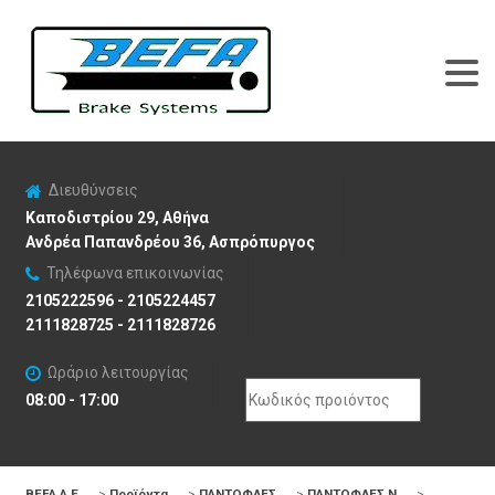
Διευθύνσεις
Καποδιστρίου 29, Αθήνα
Ανδρέα Παπανδρέου 36, Ασπρόπυργος
Τηλέφωνα επικοινωνίας
2105222596 - 2105224457
2111828725 - 2111828726
Ωράριο λειτουργίας
Search
08:00 - 17:00
for:
BEFA Α.Ε
>
Προϊόντα
>
ΠΑΝΤΟΦΛΕΣ
>
ΠΑΝΤΟΦΛΕΣ N
>