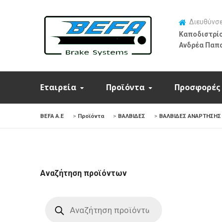
Διευθύνσ
Καποδιστρίο
Ανδρέα Παπ
Εταιρεία
Προϊόντα
Προσφορές
BEFA Α.Ε
>
Προϊόντα
>
ΒΑΛΒΙΔΕΣ
>
ΒΑΛΒΙΔΕΣ ΑΝΑΡΤΗΣΗΣ
Αναζήτηση προϊόντων
Products
search