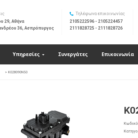
εις
Τηλέφωνα επικοινωνίας
υ 29, Αθήνα
2105222596 - 2105224457
ανδρέου 36, Ασπρόπυργος
2111828725 - 2111828726
Υπηρεσίες
Συνεργάτες
Επικοινωνία
>
K028090N50
K0
Κωδικό
Κατηγο