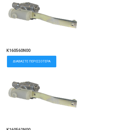
K160560N00
ΔΙΑΒΆΣΤΕ ΠΕΡΙΣΣΌΤΕΡΑ
K160562N00