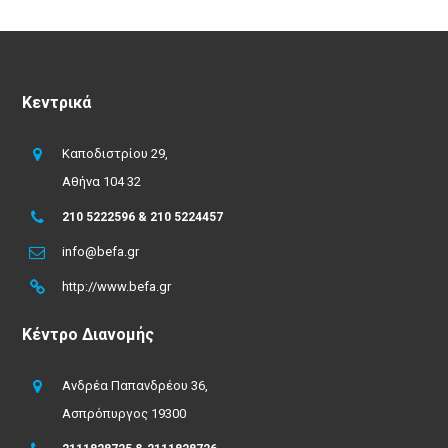
Κεντρικά
Καποδιστρίου 29,
Αθήνα 104 32
210 5222596 & 210 5224457
info@befa.gr
http://www.befa.gr
Κέντρο Διανομής
Ανδρέα Παπανδρέου 36,
Ασπρόπυργος 19300