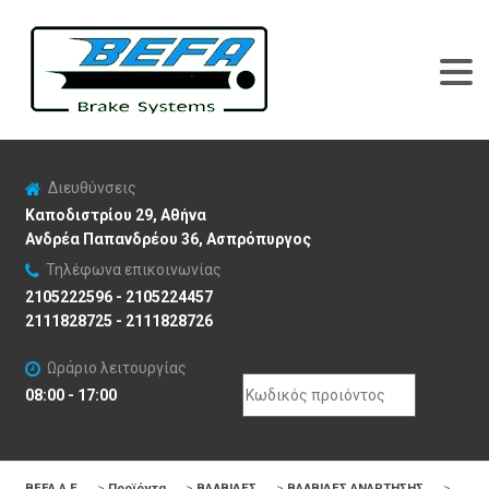
Διευθύνσεις
Καποδιστρίου 29, Αθήνα
Ανδρέα Παπανδρέου 36, Ασπρόπυργος
Τηλέφωνα επικοινωνίας
2105222596 - 2105224457
2111828725 - 2111828726
Ωράριο λειτουργίας
Search
08:00 - 17:00
for:
BEFA Α.Ε
>
Προϊόντα
>
ΒΑΛΒΙΔΕΣ
>
ΒΑΛΒΙΔΕΣ ΑΝΑΡΤΗΣΗΣ
>