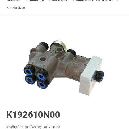
K192610N00
K192610N00
Κωδικός προϊόντος:
BXG-18-23