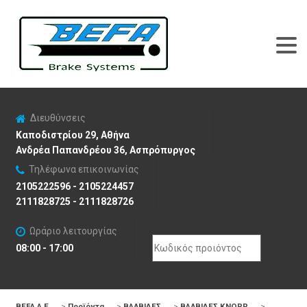
Διευθύνσεις
Καποδιστρίου 29, Αθήνα
Ανδρέα Παπανδρέου 36, Ασπρόπυργος
Τηλέφωνα επικοινωνίας
2105222596 - 2105224457
2111828725 - 2111828726
Ωράριο λειτουργίας
Search
08:00 - 17:00
for:
BEFA Α.Ε
>
Προϊόντα
>
ΒΑΛΒΙΔΕΣ
>
ΒΑΛΒΙΔΕΣ KNORR
>