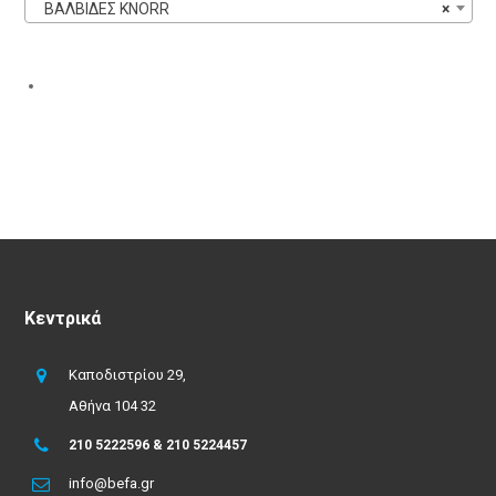
ΒΑΛΒΙΔΕΣ KNORR
×
Κεντρικά
Καποδιστρίου 29,
Αθήνα 104 32
210 5222596 & 210 5224457
info@befa.gr