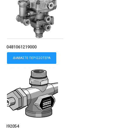
0481061219000
ΔΙΑΒΆΣΤΕ ΠΕΡΙΣΣΌΤΕΡΑ
I92054