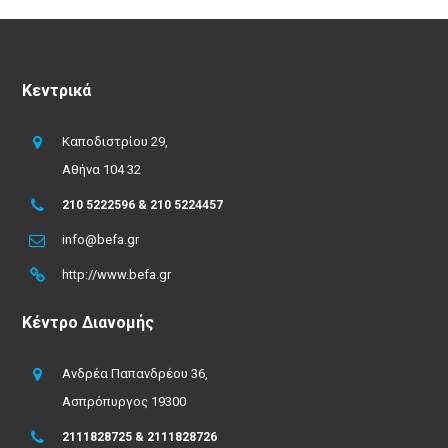
Κεντρικά
Καποδιστρίου 29,
Αθήνα 104 32
210 5222596 & 210 5224457
info@befa.gr
http://www.befa.gr
Κέντρο Διανομής
Ανδρέα Παπανδρέου 36,
Ασπρόπυργος 19300
2111828725 & 2111828726