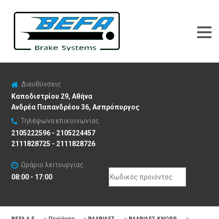
Διευθύνσεις
Καποδιστρίου 29, Αθήνα
Ανδρέα Παπανδρέου 36, Ασπρόπυργος
Τηλέφωνα επικοινωνίας
2105222596 - 2105224457
2111828725 - 2111828726
Ωράριο λειτουργίας
Search
08:00 - 17:00
for:
BEFA Α.Ε
>
Προϊόντα
>
ΒΑΛΒΙΔΕΣ
>
ΒΑΛΒΙΔΕΣ KNORR
>