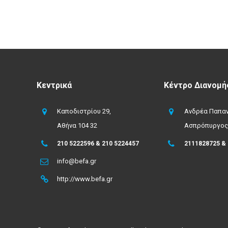
Κεντρικά
Κέντρο Διανομή
Καποδιστρίου 29,
Ανδρέα Παπαν
Αθήνα 104 32
Ασπρόπυργος
210 5222596 & 210 5224457
2111828725 &
info@befa.gr
http://www.befa.gr