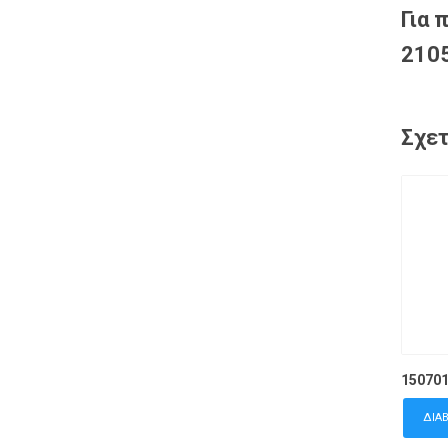
Για 
2105
Σχετ
15070
ΔΙΑ