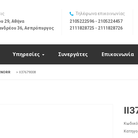
εις
Τηλέφωνα επικοινωνίας
υ 29, Αθήνα
2105222596 - 2105224457
ανδρέου 36, Ασπρόπυργος
2111828725 - 2111828726
Υπηρεσίες
Συνεργάτες
Επικοινωνία
KNORR
>
II37679008
II
Κωδικό
Κατηγο