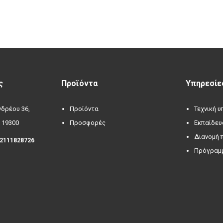
ς
Προϊόντα
Υπηρεσίε
δρέου 36,
Προϊόντα
Τεχνική 
 19300
Προσφορές
Εκπαίδευ
Διανομή 
 2111828726
Πρόγραμμ