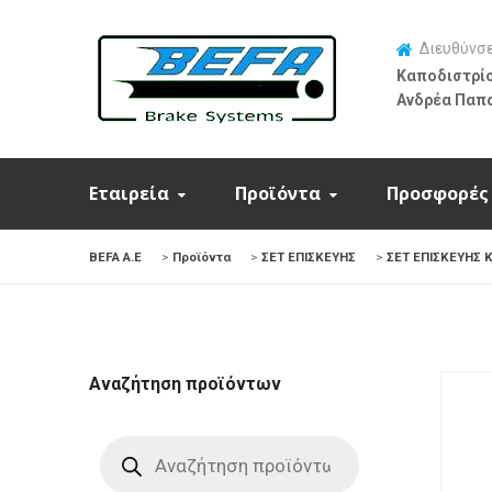
Διευθύνσ
Καποδιστρίο
Ανδρέα Παπ
Εταιρεία
Προϊόντα
Προσφορές
BEFA Α.Ε
>
Προϊόντα
>
ΣΕΤ ΕΠΙΣΚΕΥΗΣ
>
ΣΕΤ ΕΠΙΣΚΕΥΗΣ 
Αναζήτηση προϊόντων
Products
search