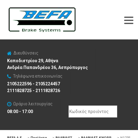
Διευθύνσεις
Καποδιστρίου 29, Αθήνα
Ανδρέα Παπανδρέου 36, Ασπρόπυργος
Τηλέφωνα επικοινωνίας
2105222596 - 2105224457
2111828725 - 2111828726
Ωράριο λειτουργίας
Search
08:00 - 17:00
for:
BEFA Α.Ε
>
Προϊόντα
>
ΒΑΛΒΙΔΕΣ
>
ΒΑΛΒΙΔΕΣ KNORR
>
I61235