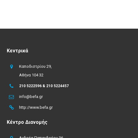
Κεντρικά
Καποδιστρίου 29,
Αθήνα 104 32
210 5222596 & 210 5224457
info@befa.gr
http://www.befa.gr
Κέντρο Διανομής
Ανδρέα Παπανδρέου 36,