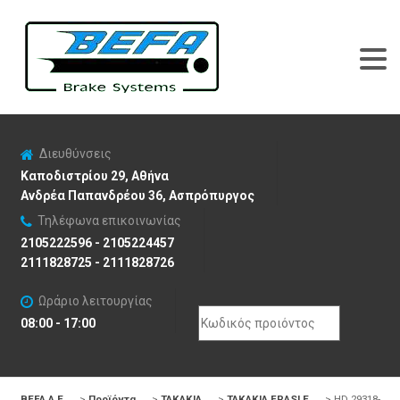
Διευθύνσεις
Καποδιστρίου 29, Αθήνα
Ανδρέα Παπανδρέου 36, Ασπρόπυργος
Τηλέφωνα επικοινωνίας
2105222596 - 2105224457
2111828725 - 2111828726
Ωράριο λειτουργίας
Search
08:00 - 17:00
for:
BEFA Α.Ε
>
Προϊόντα
>
ΤΑΚΑΚΙΑ
>
ΤΑΚΑΚΙΑ FRASLE
>
HD 29318-