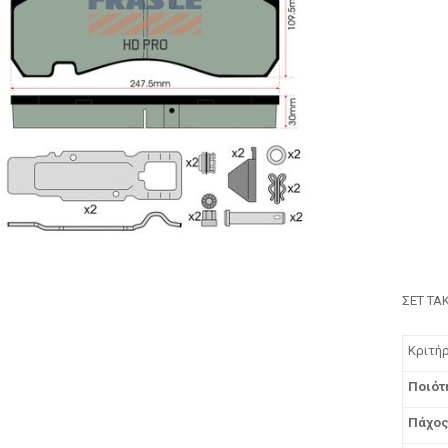
ΣΕΤ ΤΑ
Κριτή
Ποιότ
Πάχο