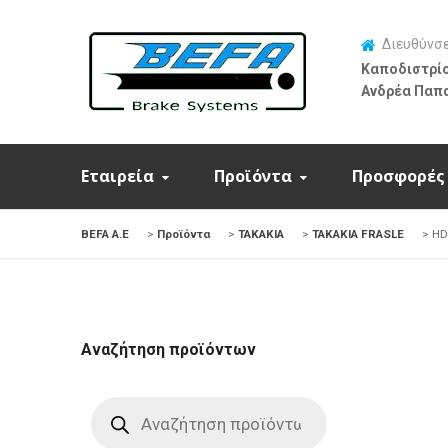
Διευθύνσ
Καποδιστρίο
Ανδρέα Παπ
Εταιρεία
Προϊόντα
Προσφορές
BEFA Α.Ε
>
Προϊόντα
>
ΤΑΚΑΚΙΑ
>
ΤΑΚΑΚΙΑ FRASLE
>
HD
Αναζήτηση προϊόντων
Products
search