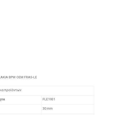
ΚΑΚΙΑ BPW OEM FRAS-LE
ρια προϊόντων
ητα
FLE1931
ς
30 mm