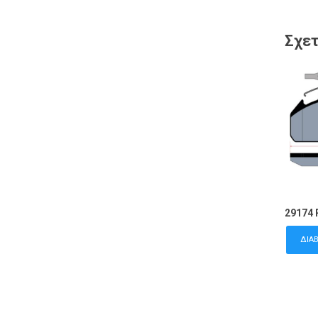
Σχετ
29174 
ΔΙΑ