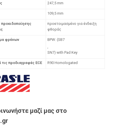
ς
247,5 mm
109,5 mm
 προειδοποίησης
προετοιμασμένο για ένδειξη
άς
φθοράς
μα φρένων
BPW: (SB7
,
SN7) with Pad Key
ί τις προδιαγραφές ECE
R90 Homologated
ινωνήστε μαζί μας στο
.gr