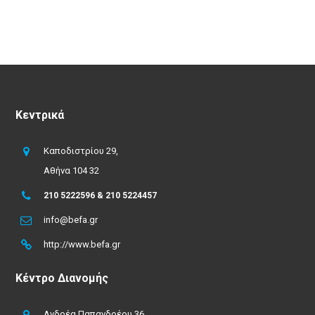
Κεντρικά
Καποδιστρίου 29,
Αθήνα 104 32
210 5222596 & 210 5224457
info@befa.gr
http://www.befa.gr
Κέντρο Διανομής
Ανδρέα Παπανδρέου 36,