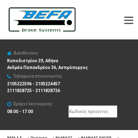
Διευθύνσεις
Καποδιστρίου 29, Αθήνα
Ανδρέα Παπανδρέου 36, Ασπρόπυργος
Τηλέφωνα επικοινωνίας
2105222596 - 2105224457
2111828725 - 2111828726
Ωράριο λειτουργίας
Search
08:00 - 17:00
for:
BEFA Α.Ε
>
Προϊόντα
>
ΒΑΛΒΙΔΕΣ
>
ΒΑΛΒΙΔΕΣ KNORR
>