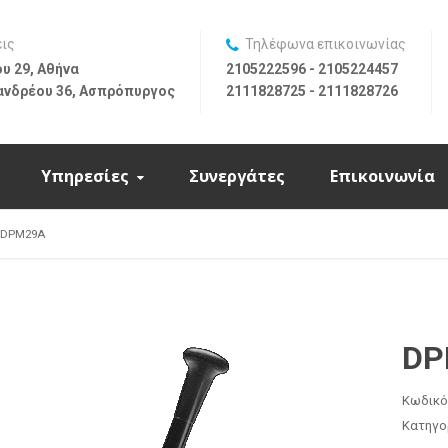
εις
Τηλέφωνα επικοινωνίας
υ 29, Αθήνα
2105222596 - 2105224457
ανδρέου 36, Ασπρόπυργος
2111828725 - 2111828726
Υπηρεσίες
Συνεργάτες
Επικοινωνία
DPM29A
DP
Κωδικό
Κατηγο