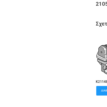
2105
Σχετ
K2114
ΔΙΑ