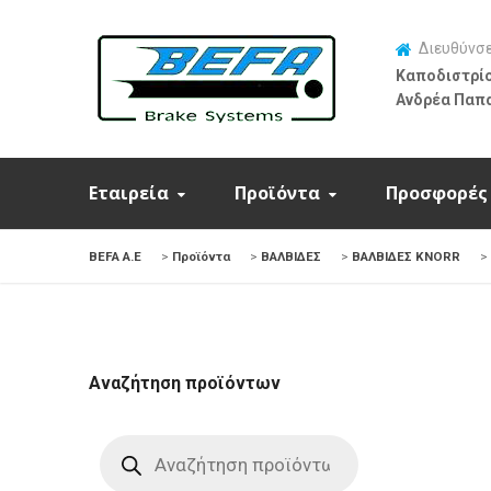
Διευθύνσ
Καποδιστρίο
Ανδρέα Παπ
Εταιρεία
Προϊόντα
Προσφορές
BEFA Α.Ε
>
Προϊόντα
>
ΒΑΛΒΙΔΕΣ
>
ΒΑΛΒΙΔΕΣ KNORR
>
Αναζήτηση προϊόντων
Products
search