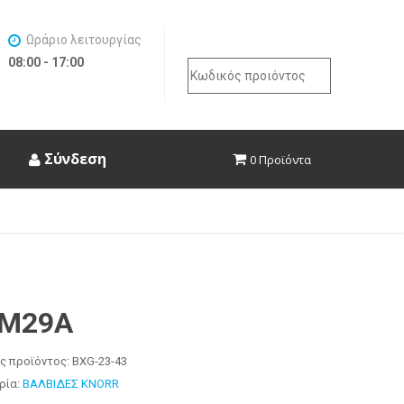
Ωράριο λειτουργίας
08:00 - 17:00
Search
for:
Σύνδεση
0 Προϊόντα
M29A
ς προϊόντος:
BXG-23-43
ρία:
ΒΑΛΒΙΔΕΣ KNORR