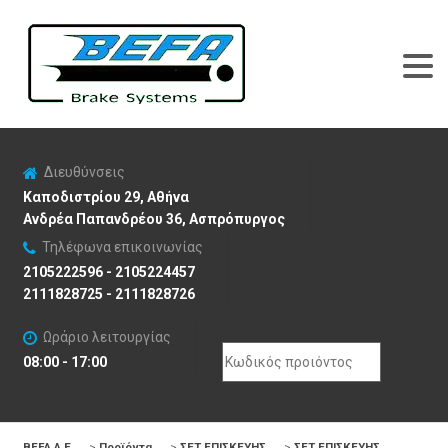
Διευθύνσεις
Καποδιστρίου 29, Αθήνα
Ανδρέα Παπανδρέου 36, Ασπρόπυργος
Τηλέφωνα επικοινωνίας
2105222596 - 2105224457
2111828725 - 2111828726
Ωράριο λειτουργίας
Search
08:00 - 17:00
for:
BEFA Α.Ε
>
Προϊόντα
>
ΣΕΤ ΕΠΙΣΚΕΥΗΣ
>
ΣΕΤ ΕΠΙΣΚΕΥΗΣ