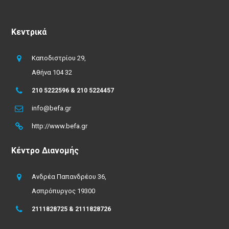
Κεντρικά
Καποδιστρίου 29,
Αθήνα 104 32
210 5222596 & 210 5224457
info@befa.gr
http://www.befa.gr
Κέντρο Διανομής
Ανδρέα Παπανδρέου 36,
Ασπρόπυργος 19300
2111828725 & 2111828726