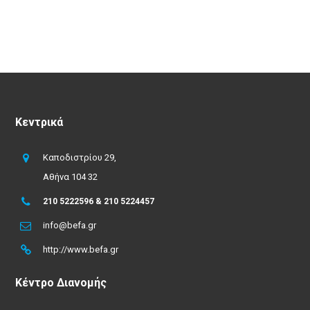
Κεντρικά
Καποδιστρίου 29,
Αθήνα 104 32
210 5222596 & 210 5224457
info@befa.gr
http://www.befa.gr
Κέντρο Διανομής