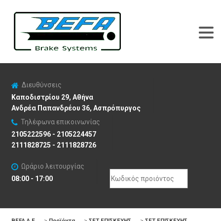
Διευθύνσεις
Καποδιστρίου 29, Αθήνα
Ανδρέα Παπανδρέου 36, Ασπρόπυργος
Τηλέφωνα επικοινωνίας
2105222596 - 2105224457
2111828725 - 2111828726
Ωράριο λειτουργίας
Search
08:00 - 17:00
for:
BEFA Α.Ε
>
Προϊόντα
>
ΣΕΤ ΕΠΙΣΚΕΥΗΣ
>
ΣΕΤ ΕΠΙΣΚΕΥΗΣ