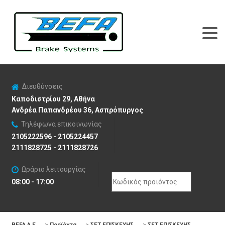
Διευθύνσεις
Καποδιστρίου 29, Αθήνα
Ανδρέα Παπανδρέου 36, Ασπρόπυργος
Τηλέφωνα επικοινωνίας
2105222596 - 2105224457
2111828725 - 2111828726
Ωράριο λειτουργίας
Search
08:00 - 17:00
for:
BEFA Α.Ε
>
Προϊόντα
>
ΣΕΤ ΕΠΙΣΚΕΥΗΣ
>
ΣΕΤ ΕΠΙΣΚΕΥΗΣ