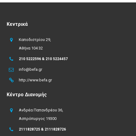
Κεντρικά
Καποδιστρίου 29,
Αθήνα 104 32
210 5222596 & 210 5224457
info@befa.gr
http://www.befa.gr
Κέντρο Διανομής
Ανδρέα Παπανδρέου 36,
Ασπρόπυργος 19300
2111828725 & 2111828726