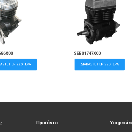
686X00
SEB01747X00
ΒΆΣΤΕ ΠΕΡΙΣΣΌΤΕΡΑ
ΔΙΑΒΆΣΤΕ ΠΕΡΙΣΣΌΤΕΡΑ
ς
Προϊόντα
Υπηρεσίε