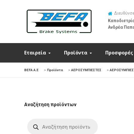
Διευθύνσ
Καποδιστρίο
Ανδρέα Παπ
Εταιρεία
Προϊόντα
Προσφορές
BEFA Α.Ε
>
Προϊόντα
>
ΑΕΡΟΣΥΜΠΙΕΣΤΕΣ
>
ΑΕΡΟΣΥΜΠΙΕΣ
Αναζήτηση προϊόντων
Products
search