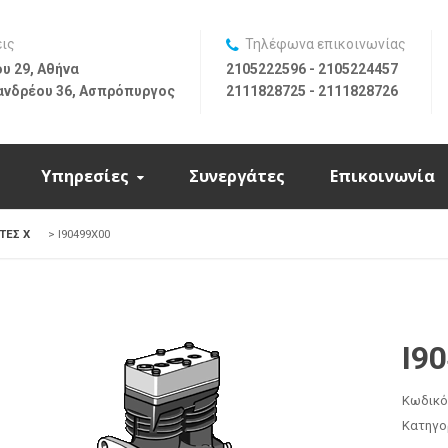
εις
Τηλέφωνα επικοινωνίας
υ 29, Αθήνα
2105222596 - 2105224457
ανδρέου 36, Ασπρόπυργος
2111828725 - 2111828726
Υπηρεσίες
Συνεργάτες
Επικοινωνία
ΤΕΣ X
>
I90499X00
I9
Κωδικό
Κατηγο