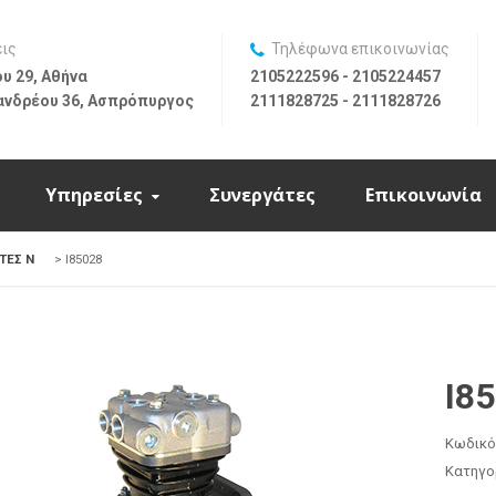
εις
Τηλέφωνα επικοινωνίας
υ 29, Αθήνα
2105222596 - 2105224457
ανδρέου 36, Ασπρόπυργος
2111828725 - 2111828726
Υπηρεσίες
Συνεργάτες
Επικοινωνία
ΤΕΣ N
>
I85028
I8
Κωδικό
Κατηγο