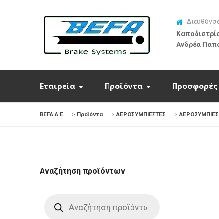
Διευθύνσ
Καποδιστρίο
Ανδρέα Παπ
Εταιρεία
Προϊόντα
Προσφορές
BEFA Α.Ε
>
Προϊόντα
>
ΑΕΡΟΣΥΜΠΙΕΣΤΕΣ
>
ΑΕΡΟΣΥΜΠΙΕΣ
Αναζήτηση προϊόντων
Products
search