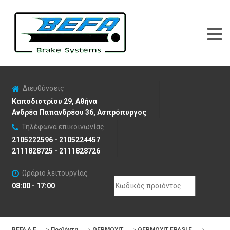
Διευθύνσεις
Καποδιστρίου 29, Αθήνα
Ανδρέα Παπανδρέου 36, Ασπρόπυργος
Τηλέφωνα επικοινωνίας
2105222596 - 2105224457
2111828725 - 2111828726
Ωράριο λειτουργίας
Search
08:00 - 17:00
for:
BEFA Α.Ε
>
Προϊόντα
>
ΘΕΡΜΟΥΙΤ
>
ΘΕΡΜΟΥΙΤ FRASLE
>