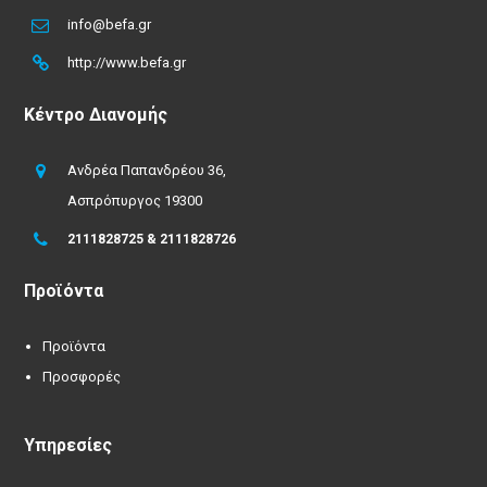
info@befa.gr
http://www.befa.gr
Κέντρο Διανομής
Ανδρέα Παπανδρέου 36,
Ασπρόπυργος 19300
2111828725 & 2111828726
Προϊόντα
Προϊόντα
Προσφορές
Υπηρεσίες