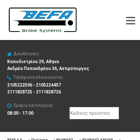
Διευθύνσεις
Καποδιστρίου 29, Αθήνα
Ανδρέα Παπανδρέου 36, Ασπρόπυργος
Τηλέφωνα επικοινωνίας
2105222596 - 2105224457
2111828725 - 2111828726
Ωράριο λειτουργίας
Search
08:00 - 17:00
for:
BEFA Α.Ε
>
Προϊόντα
>
ΒΑΛΒΙΔΕΣ
>
ΒΑΛΒΙΔΕΣ KNORR
>