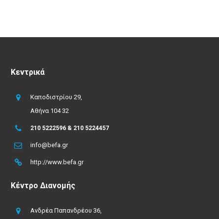
Κεντρικά
Καποδιστρίου 29,
Αθήνα 104 32
210 5222596 & 210 5224457
info@befa.gr
http://www.befa.gr
Κέντρο Διανομής
Ανδρέα Παπανδρέου 36,