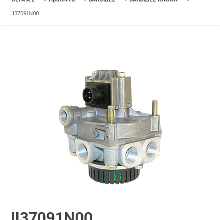
II37091N00
II37091N00