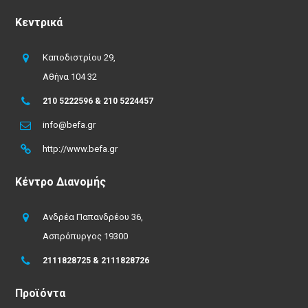
Κεντρικά
Καποδιστρίου 29,
Αθήνα 104 32
210 5222596 & 210 5224457
info@befa.gr
http://www.befa.gr
Κέντρο Διανομής
Ανδρέα Παπανδρέου 36,
Ασπρόπυργος 19300
2111828725 & 2111828726
Προϊόντα