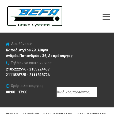
Διευθύνσεις
Καποδιστρίου 29, Αθήνα
Ανδρέα Παπανδρέου 36, Ασπρόπυργος
Τηλέφωνα επικοινωνίας
2105222596 - 2105224457
2111828725 - 2111828726
Ωράριο λειτουργίας
Search
08:00 - 17:00
for:
BEFA Α.Ε
>
Προϊόντα
>
ΑΕΡΟΣΥΜΠΛΕΚΤΕΣ
>
ΑΕΡΟΣΥΜΠΛΕΚΤΕΣ