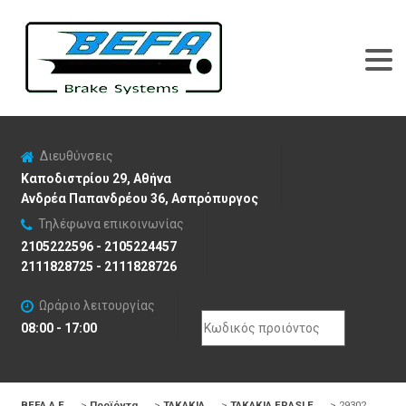
Διευθύνσεις
Καποδιστρίου 29, Αθήνα
Ανδρέα Παπανδρέου 36, Ασπρόπυργος
Τηλέφωνα επικοινωνίας
2105222596 - 2105224457
2111828725 - 2111828726
Ωράριο λειτουργίας
Search
08:00 - 17:00
for:
BEFA Α.Ε
>
Προϊόντα
>
ΤΑΚΑΚΙΑ
>
ΤΑΚΑΚΙΑ FRASLE
>
29302