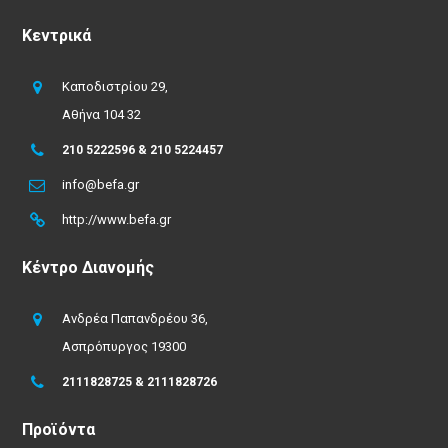
Κεντρικά
Καποδιστρίου 29,
Αθήνα 104 32
210 5222596 & 210 5224457
info@befa.gr
http://www.befa.gr
Κέντρο Διανομής
Ανδρέα Παπανδρέου 36,
Ασπρόπυργος 19300
2111828725 & 2111828726
Προϊόντα