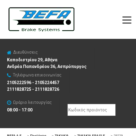
Διευθύνσεις
Καποδιστρίου 29, Αθήνα
Ανδρέα Παπανδρέου 36, Ασπρόπυργος
Τηλέφωνα επικοινωνίας
2105222596 - 2105224457
2111828725 - 2111828726
Ωράριο λειτουργίας
Search
08:00 - 17:00
for:
BEFA Α.Ε
>
Προϊόντα
>
ΤΑΚΑΚΙΑ
>
ΤΑΚΑΚΙΑ FRASLE
>
29229